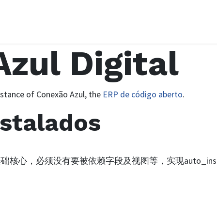
Início
Serviços
Agendar Demon
zul Digital
nstance of Conexão Azul, the
ERP de código aberto
.
nstalados
.cn apps. 基础核心，必须没有要被依赖字段及视图等，实现auto_inst