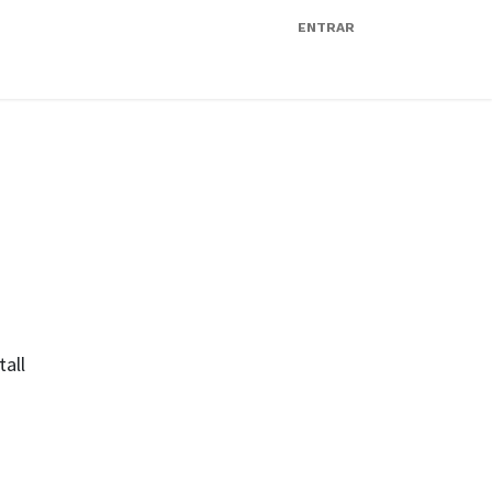
ENTRAR
stração
Blog
Agentes de IAs
Ajuda
all