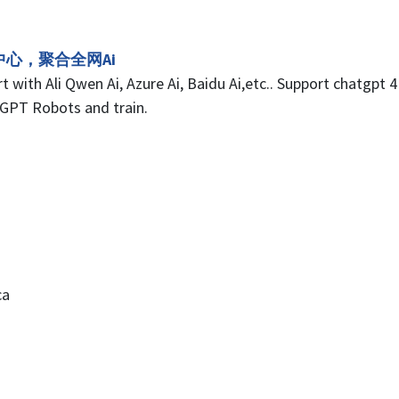
Ai服务中心，聚合全网Ai
 with Ali Qwen Ai, Azure Ai, Baidu Ai,etc.. Support chatgpt 4
tGPT Robots and train.
ca