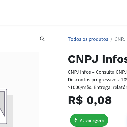
Início
Serviços
Agendar Demon
Todos os produtos
CNPJ 
CNPJ Info
CNPJ Infos – Consulta CNPJ
Descontos progressivos: 1
>1000/mês. Entrega: relató
R$
0,08
Ativar agora