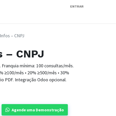
ENTRAR
stração
Blog
Agentes de IAs
Ajuda
Infos – CNPJ
s – CNPJ
. Franquia mínima: 100 consultas/mês.
0% ≥100/mês • 20% ≥500/mês • 30%
rio PDF. Integração Odoo opcional.
Agende uma Demonstração